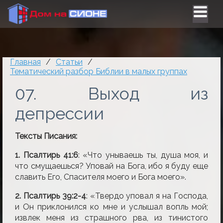
Главная
/
Статьи
/
Тематический разбор Библии в малых группах
07. Выход из
депрессии
Тексты Писания:
1. Псалтирь 41:6
: «Что унываешь ты, душа моя, и
что смущаешься? Уповай на Бога, ибо я буду еще
славить Его, Спасителя моего и Бога моего».
2. Псалтирь 39:2-4
: «Твердо уповал я на Господа,
и Он приклонился ко мне и услышал вопль мой;
извлек меня из страшного рва, из тинистого