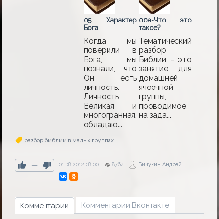
05. Характер
00а-Что это
Бога
такое?
Когда мы
Тематический
поверили в
разбор
Бога, мы
Библии – это
познали, что
занятие для
Он есть
домашней
личность.
ячеечной
Личность
группы,
Великая и
прово­димое
многогранная,
на зада...
обладаю...
разбор библии в малых группах
—
01.08.2012
08:00
8764
Бичукин Андрей
Комментарии Вконтакте
Комментарии