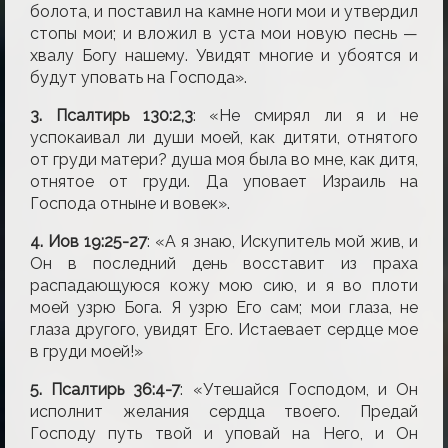
болота, и поставил на камне ноги мои и утвердил
стопы мои; и вложил в уста мои новую песнь —
хвалу Богу нашему. Увидят многие и убоятся и
будут уповать на Господа».
3. Псалтирь 130:2,3
: «Не смирял ли я и не
успокаивал ли души моей, как дитяти, отнятого
от груди матери? душа моя была во мне, как дитя,
отнятое от груди. Да уповает Израиль на
Господа отныне и вовек».
4. Иов 19:25-27
: «А я знаю, Искупитель мой жив, и
Он в последний день восставит из праха
распадающуюся кожу мою сию, и я во плоти
моей узрю Бога. Я узрю Его сам; мои глаза, не
глаза другого, увидят Его. Истаевает сердце мое
в груди моей!»
5. Псалтирь 36:4-7
: «Утешайся Господом, и Он
исполнит желания сердца твоего. Предай
Господу путь твой и уповай на Него, и Он