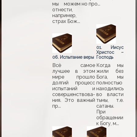
мы можем
но про...
отнести,
например,
страх Бож...
01. Иисус
Христос –
06. Испытание веры
Господь
Всё самое
Когда мы
лучшее в этом
жили без
мире прошло
Бога, мы
долгий процесс
полностью
испытаний и
находились
совершенствова­
во власти
ния. Это важный
тьмы, т.е.
пр...
сатаны.
При
обращении
к Богу, м...