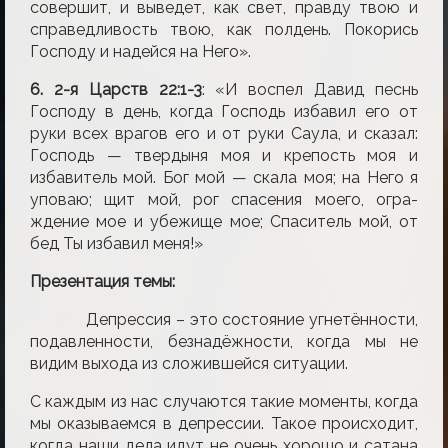
совершит, и выведет, как свет, правду твою и
справедливость твою, как полдень. Покорись
Господу и надейся на Него».
6. 2-я Царств 22:1-3
: «И воспел Давид песнь
Господу в день, когда Господь избавил его от
руки всех врагов его и от руки Саула, и сказал:
Господь — твердыня моя и крепость моя и
избавитель мой. Бог мой — скала моя; на Него я
уповаю; щит мой, рог спасения моего, огра­
ждение мое и убежище мое; Спаситель мой, от
бед Ты избавил меня!»
Презентация темы:
Депрессия – это состояние угнетённости,
подавленности, безнадёжности, когда мы не
видим выхода из сложившейся ситуации.
С каждым из нас случаются такие моменты, когда
мы оказываемся в депрессии. Та­кое происходит,
когда наши дела идут не очень хорошо и сатана