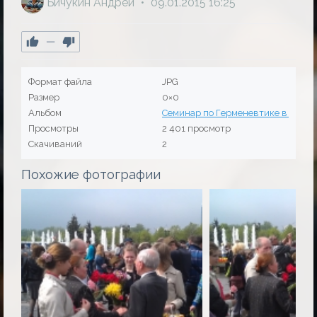
Бичукин Андрей
09.01.2015
16:25
—
Формат файла
JPG
Размер
0×0
Альбом
Семинар по Герменевтике в Можайск
Просмотры
2 401 просмотр
Скачиваний
2
Похожие фотографии