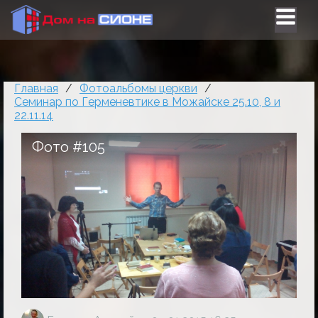
Главная
/
Фотоальбомы церкви
/
Семинар по Герменевтике в Можайске 25.10, 8 и
22.11.14
Фото #105