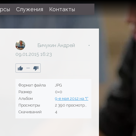
урсы
Служения
Контакты
Бичукин Андрей
09.01.2015
16:23
—
Формат файла
JPG
Размер
0×0
Альбом
9-е мая 2012 на "Поклонной горе"
Просмотры
2 390 просмотров
Скачиваний
4