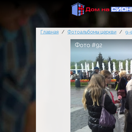
Главная
/
Фотоальбомы церкви
/
9-
Фото #92