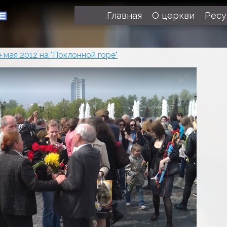
Главная
О церкви
Рес
е мая 2012 на "Поклонной горе"