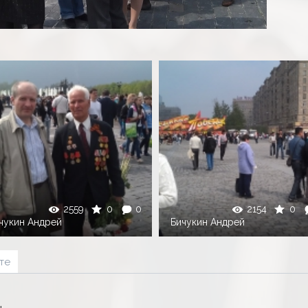
2559
0
0
2154
0
чукин Андрей
Бичукин Андрей
те