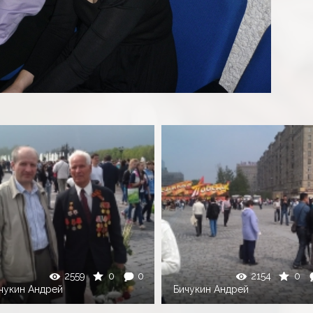
2559
0
0
2154
0
чукин Андрей
Бичукин Андрей