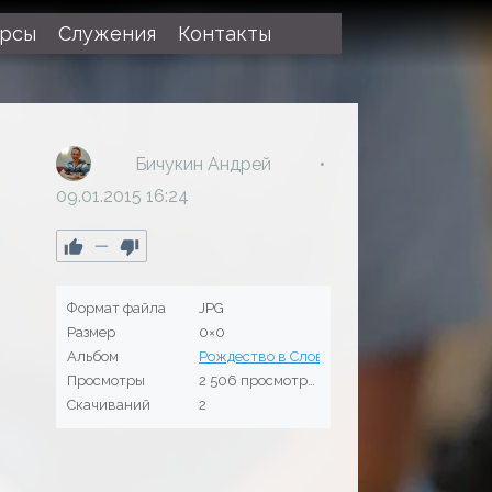
урсы
Служения
Контакты
Бичукин Андрей
09.01.2015
16:24
—
Формат файла
JPG
Размер
0×0
Альбом
Рождество в Слово жизни 22.12.12
Просмотры
2 506 просмотров
Скачиваний
2