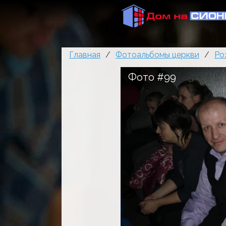
Главная
/
Фотоальбомы церкви
/
Ро
Фото #99