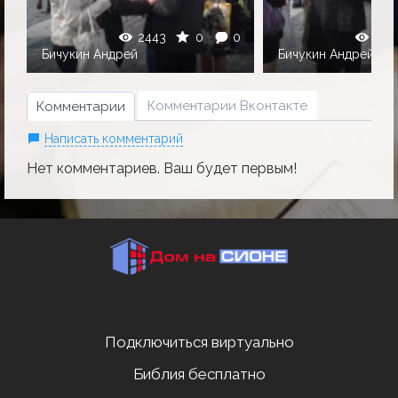
0
2443
0
0
239
Бичукин Андрей
Бичукин Андрей
Комментарии Вконтакте
Комментарии
Написать комментарий
Нет комментариев. Ваш будет первым!
Подключиться виртуально
Библия бесплатно