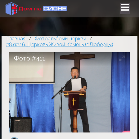
Главная
/
Фотоальбомы церкви
/
28.02.16. Церковь Живой Камень (г.Люберцы)
Фото #411